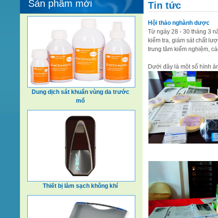
Sản phẩm mới
Tin tức
Hội thảo nghành dược
Từ ngày 28 - 30 tháng 3 n
kiểm tra, giám sát chất l
trung tâm kiểm nghiệm, cá
Dưới đây là một số hình ả
Dung dịch sát khuẩn vùng da trước
mổ
Thiết bị làm sạch không khí