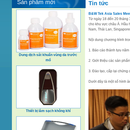
Sản phẩm mới
Tin tức
B&W Tek Asia Sales Mee
Từ ngày 18 đến 20 tháng 3
cho khu vực châu Á. Hầu h
Nam, Thái Lan, Singapore.
Nội dung chương trình tr
1. Báo cáo thành tựu nă
Dung dịch sát khuẩn vùng da trước
mổ
2. Giới thiệu các sản phẩ
3. Đào tạo, cấp lại chứng
Dưới đây là một số hình ản
Thiết bị làm sạch không khí